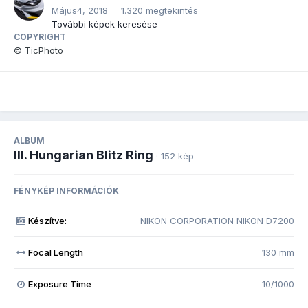
Május4, 2018
1.320 megtekintés
További képek keresése
COPYRIGHT
© TicPhoto
ALBUM
III. Hungarian Blitz Ring
· 152 kép
FÉNYKÉP INFORMÁCIÓK
Készítve:
NIKON CORPORATION NIKON D7200
Focal Length
130 mm
Exposure Time
10/1000