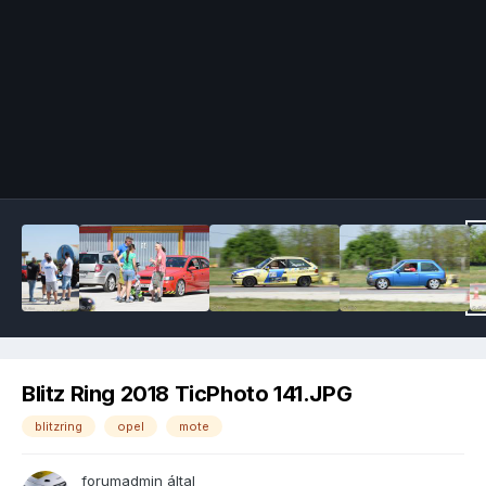
Image Tools
Blitz Ring 2018 TicPhoto 141.JPG
blitzring
opel
mote
forumadmin
által