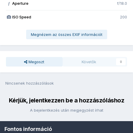
Aperture
f/18.0
f
ISO Speed
200
Megnézem az összes EXIF információt
Megoszt
Követők
0
Nincsenek hozzászólások
Kérjük, jelentkezzen be a hozzászóláshoz
A bejelentkezés után megjegyzést írhat
Fontos információ
Bejelentkezés